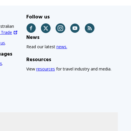
Follow us
stralian
Facebook
Twitter
Instagram
YouTube
RSS
d Trade
News
 us
.
Read our latest
news.
uages
Resources
s
.
View
resources
for travel industry and media.