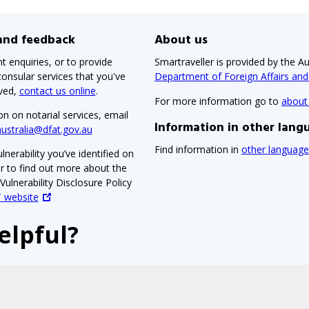
 and feedback
About us
t enquiries, or to provide
Smartraveller is provided by the Au
onsular services that you've
Department of Foreign Affairs an
ived,
contact us online
.
For more information go to
about
on on notarial services, email
Information in other lang
australia@dfat.gov.au
Find information in
other language
lnerability you’ve identified on
or to find out more about the
ulnerability Disclosure Policy
 website
elpful?