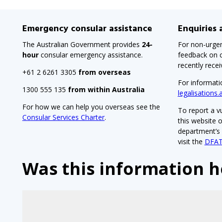
Emergency consular assistance
Enquiries
The Australian Government provides
24-
For non-urgen
hour
consular emergency assistance.
feedback on c
recently rece
+61 2 6261 3305
from overseas
For informati
1300 555 135
from within Australia
legalisations.
For how we can help you overseas see the
To report a vu
Consular Services Charter
.
this website 
department’s V
visit the
DFAT
Was this information h