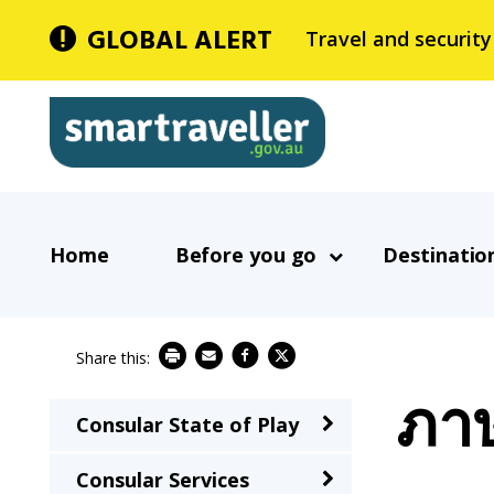
Skip
GLOBAL ALERT
Travel and security
to
main
Smartraveller
content
In
Main
the
Home
Before you go
Destinatio
navigation
menu
below,
expandable
inks
ภาษ
will
Consular State of Play
Main
expand
navigation
a
Consular Services