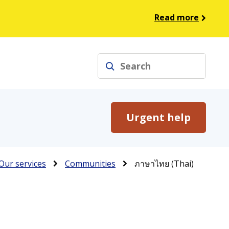
Read more
Search
Urgent help
umb
Our services
Communities
ภาษาไทย (Thai)