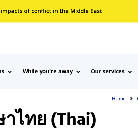
 impacts of conflict in the Middle East
ns
While you're away
Our services
Breadcr
Home
าไทย (Thai)