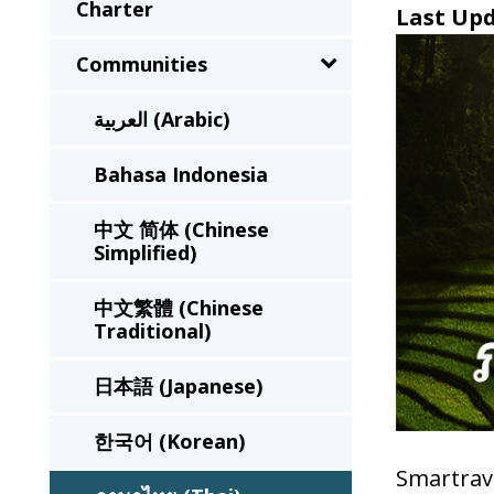
Charter
sub-
Last Up
menu
Communities
when
clicked
العربية (Arabic)
the
Bahasa Indonesia
first
time
中文 简体 (Chinese
and
Simplified)
will
load
中文繁體 (Chinese
Traditional)
a
new
日本語 (Japanese)
page
when
한국어 (Korean)
clicked
Smartrave