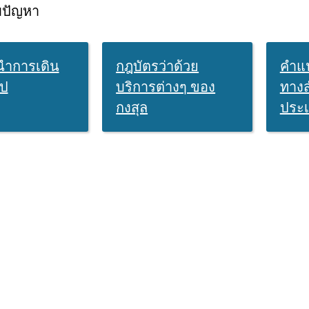
บปัญหา
ำการเดิน
กฎบัตรว่าด้วย
คำแ
ไป
บริการต่างๆ ของ
ทางส
กงสุล
ประ